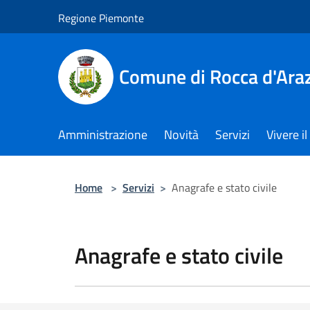
Salta al contenuto principale
Regione Piemonte
Comune di Rocca d'Ara
Amministrazione
Novità
Servizi
Vivere 
Home
>
Servizi
>
Anagrafe e stato civile
Anagrafe e stato civile