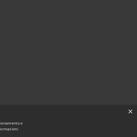
×
nzionamento e
nformazioni
Comune convenzionato
Astigov