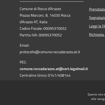
Comune di Rocca d'Arazzo
Prenotaz
Piazza Marconi, 8, 14030 Rocca
Segnalazi
d'Arazzo AT, Italia
Leggi le 
Codice Fiscale: 00095370052
Richiesta
Partita IVA: 00095370052
Email:
protocollo@comune.roccadarazzo.at.it
PEC:
comune.roccadarazzo.at@cert.legalmail.it
Centralino Unico: 0141/408144
Questo sito 
alla navig
RSS
Accessibilità
Privacy
Cookie
Mappa de