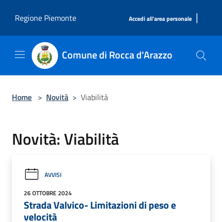
Salta al contenuto principale
|
Regione Piemonte
Accedi all'area personale
Comune di Rocca d'Arazzo
Home
>
Novità
>
Viabilità
Novità: Viabilità
AVVISI
26 OTTOBRE 2024
Strada Valvico- Limitazioni di peso e
velocità