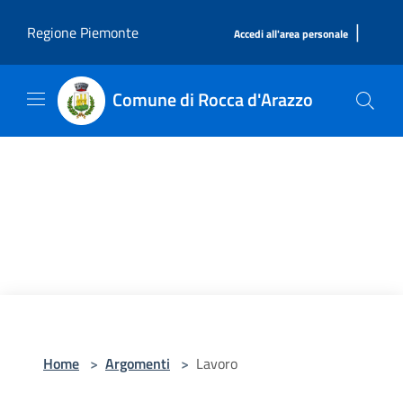
Salta al contenuto principale
|
Regione Piemonte
Accedi all'area personale
Comune di Rocca d'Arazzo
Home
>
Argomenti
>
Lavoro