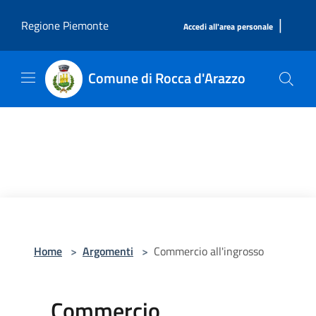
Salta al contenuto principale
|
Regione Piemonte
Accedi all'area personale
Comune di Rocca d'Arazzo
Home
>
Argomenti
>
Commercio all'ingrosso
Commercio