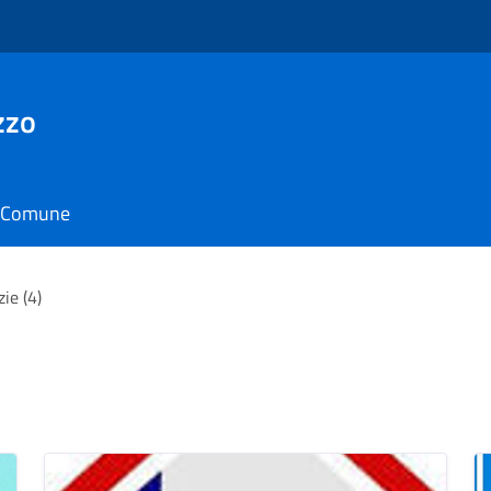
zzo
il Comune
zie (4)