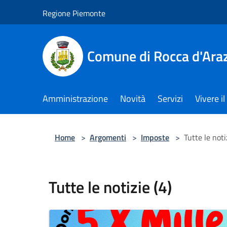
Salta al contenuto principale
Regione Piemonte
Comune di Rocca d'Ara
Amministrazione
Novità
Servizi
Vivere 
Home
>
Argomenti
>
Imposte
>
Tutte le noti
Tutte le notizie (4)