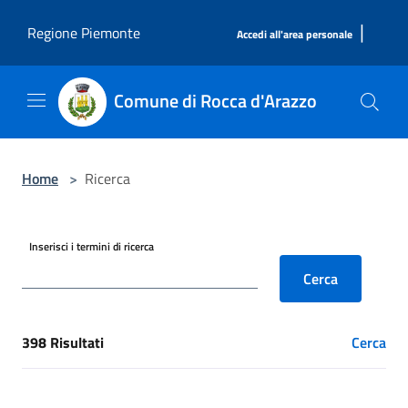
Salta al contenuto principale
|
Regione Piemonte
Accedi all'area personale
Comune di Rocca d'Arazzo
Home
>
Ricerca
Inserisci i termini di ricerca
Cerca
398 Risultati
Cerca
[results] Risultati