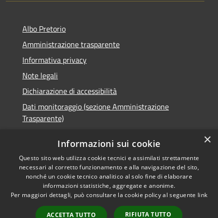
Albo Pretorio
Amministrazione trasparente
Informativa privacy
Note legali
Dichiarazione di accessibilità
Dati monitoraggio (sezione Amministrazione
Trasparente)
×
Informazioni sui cookie
Questo sito web utilizza cookie tecnici e assimilati strettamente
RSS
Comune convenzionato
necessari al corretto funzionamento e alla navigazione del sito,
nonché un cookie tecnico analitico al solo fine di elaborare
Accessibilità
Astigov
informazioni statistiche, aggregate e anonime.
Privacy
Per maggiori dettagli, può consultare la cookie policy al seguente
link
Progetto
|
Convenzione
|
Cookie
Adesioni
Mappa del sito
RIFIUTA TUTTO
ACCETTA TUTTO