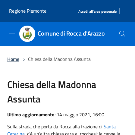
Salta al contenuto principale
|
Regione Piemonte
Accedi all'area personale
Comune di Rocca d'Arazzo
Home
>
Chiesa della Madonna Assunta
Chiesa della Madonna
Assunta
Ultimo aggiornamento
: 14 maggio 2021, 16:00
Sulla strada che porta da Rocca alla frazione di
Santa
Caterina
, c’è un’altra chiesa cara ai rocchesi: la cappella