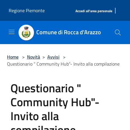
Salta al contenuto principale
|
Regione Piemonte
Accedi all'area personale
Comune di Rocca d'Arazzo
Home
>
Novità
>
Avvisi
>
Questionario " Community Hub"- Invito alla compilazione
Questionario "
Community Hub"-
Invito alla
compilazione