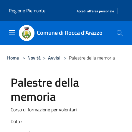
Salta al contenuto principale
|
Regione Piemonte
Accedi all'area personale
Comune di Rocca d'Arazzo
Home
>
Novità
>
Avvisi
>
Palestre della memoria
Palestre della
memoria
Corso di formazione per volontari
Data :