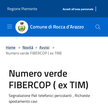
Salta al contenuto principale
|
Regione Piemonte
Accedi all'area personale
Comune di Rocca d'Arazzo
Home
>
Novità
>
Avvisi
>
Numero verde FIBERCOP ( ex TIM)
Numero verde
FIBERCOP ( ex TIM)
Segnalazione Pali telefonici pericolanti , Richieste
spostamento cavi