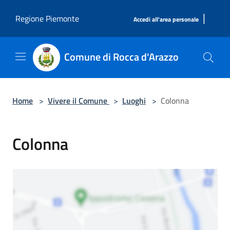
Salta al contenuto principale
|
Regione Piemonte
Accedi all'area personale
Comune di Rocca d'Arazzo
Home
>
Vivere il Comune
>
Luoghi
>
Colonna
Colonna