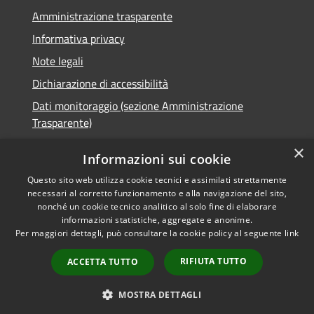
Amministrazione trasparente
Informativa privacy
Note legali
Dichiarazione di accessibilità
Dati monitoraggio (sezione Amministrazione
Trasparente)
×
Informazioni sui cookie
Questo sito web utilizza cookie tecnici e assimilati strettamente
RSS
Comune convenzionato
necessari al corretto funzionamento e alla navigazione del sito,
nonché un cookie tecnico analitico al solo fine di elaborare
Accessibilità
Astigov
informazioni statistiche, aggregate e anonime.
Privacy
Per maggiori dettagli, può consultare la cookie policy al seguente
link
Progetto
|
Convenzione
|
Cookie
Adesioni
Mappa del sito
RIFIUTA TUTTO
ACCETTA TUTTO
•
Accesso redazione
MOSTRA DETTAGLI